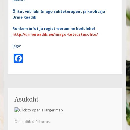
Õhtut viib läbi Imago suhteterapeut ja koolitaja
Urme Raadik
Rohkem infot ja registreerumine kodulehel
http://urmeraadik.ee/
imago-tutvustusohtu/
Jaga:
F
ac
e
b
o
Asukoht
o
k
Õhtu põik 4, 0-korrus