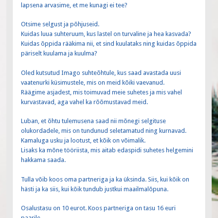
lapsena arvasime, et me kunagi ei tee?
Otsime selgust ja põhjuseid.
Kuidas luua suhteruum, kus lastel on turvaline ja hea kasvada?
Kuidas õppida rääkima nii, et sind kuulataks ning kuidas õppida
päriselt kuulama ja kuulma?
Oled kutsutud Imago suhteõhtule, kus saad avastada uusi
vaatenurki küsimustele, mis on meid kõiki vaevanud.
Räägime asjadest, mis toimuvad meie suhetes ja mis vahel
kurvastavad, aga vahel ka rõõmustavad meid.
Luban, et õhtu tulemusena saad nii mõnegi selgituse
olukordadele, mis on tundunud seletamatud ning kurnavad.
Kamaluga usku ja lootust, et kõik on võimalik.
Lisaks ka mõne tööriista, mis aitab edaspidi suhetes helgemini
hakkama saada.
Tulla võib koos oma partneriga ja ka üksinda. Siis, kui kõik on
hästi ja ka siis, kui kõik tundub justkui maailmalõpuna.
Osalustasu on 10 eurot. Koos partneriga on tasu 16 euri
paarile.