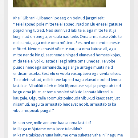
Khali Gibrani (Liibanoni poeet) on öelnud järgmiselt:
“Teie lapsed pole mitte teie lapsed. Nad on Elu enese igatsuse
pojad ning tütred. Nad sünnivad läbi teie, aga mitte teist, ja
kuigi nad on teiega, ei kuulu nad teile. Oma armastuse võite te
neile anda, aga mitte oma mõtteid. Sest neil on nende eneste
mõtted. Nende kehasid võite te varjata oma katuse all, aga
mitte nende hingi, sest nende hinged elunevad homses kojas,
mida teie ei või külastada isegi mitte oma unedes. Te võite
püüda nendega sarnaneda, aga ärge üritage muuta neid
endisarnasteks. Sest elu ei voola vastupäeva ega viivita eilses.
Teie olete vibud, millelt teie lapsed nagu elavad nooled lendu
lastakse. Vibukütt näeb märki lõpmatuse rajal ja pingut
ab teid
kogu oma jõust, et tema nooled võiksid lennata kiiresti ja
kaugele. Olgu teile rõõmuks painduda vibuküti käes; sest just
niisamuti, nagu ta armastab lendavat noolt, armastab ta ka
vibu, mis püsib paigal.”
Mis on see, mille anname kaasa oma lastele?
Miillega mõjutame oma laste tulevikku?
Miks me täiskasvanuna käitume oma suhetes vahel nii nagu me