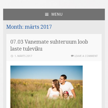
Väiksed Sammud
sünnitoetusega seotud veebileht
MENU
SKIP
TO
Month:
märts 2017
CONTENT
07.03 Vanemate suhteruum loob
laste tuleviku
1. MÄRTS 2017
LEAVE A COMMENT