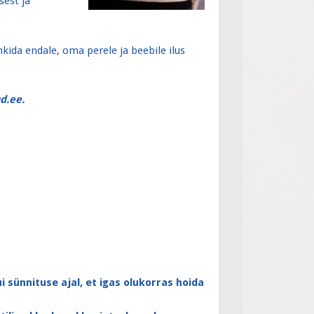
sest ja
kida endale, oma perele ja beebile ilus
.ee.
 sünnituse ajal, et igas olukorras hoida