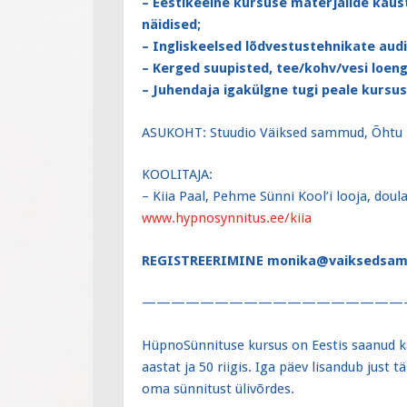
– Eestikeelne kursuse materjalide kaus
näidised;
– Ingliskeelsed lõdvestustehnikate audio
– Kerged suupisted, tee/kohv/vesi loen
– Juhendaja igakülgne tugi peale kursus
ASUKOHT: Stuudio Väiksed sammud, Õhtu p
KOOLITAJA:
– Kiia Paal, Pehme Sünni Kool’i looja, doul
www.hypnosynnitus.ee/kiia
REGISTREERIMINE monika@vaiksedsa
——————————————————
HüpnoSünnituse kursus on Eestis saanud ka
aastat ja 50 riigis. Iga päev lisandub just
oma sünnitust ülivõrdes.