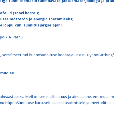
t iga tunni teemasid täiendavate jaotusmaterjalidega ja pra
failid (soovi korral);
gutes mõttetöö ja energia toetamiseks;
e lõppu kuni sünnitusjärgse ajani.
õik 4, Pärnu
a, sertifitseeritud hüpnosünnituse koolitaja Eestis (HypnoBirthing
mmud.ee
———-
heaastaseks. Meil on see endiselt uus ja ainulaadne, ent mujal m
 tänu HüpnoSünnituse kursuselt saadud teadmistele ja meetoditele i