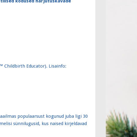
ktilised kodused harjutuskavade
™ Childbirth Educator). Lisainfo:
aailmas populaarsust kogunud juba ligi 30
melisi sünnilugusid, kus naised kirjeldavad