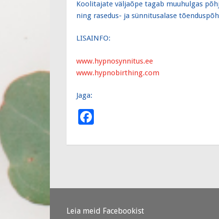
Koolitajate väljaõpe tagab muuhulgas põhja
ning rasedus- ja sünnitusalase tõenduspõh
LISAINFO:
www.hypnosynnitus.ee
www.hypnobirthing.com
Jaga:
F
ac
e
b
o
o
k
Leia meid Facebookist