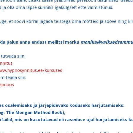
se loomisele. Lisaks saate praktilised perekooli teadmised rasedu
d ja olla oma lapse sünniks igakülgselt ette valmistunud.
uge, et soovi korral jagada teistega oma mõtteid ja soove ning kin
leda palun anna endast meilitsi märku
monika@vaiksedsammud
utvuda siin:
nnitus
www.hypnosynnitus.ee/kursused
m teada siin:
uepnoos
es osalemiseks ja järjepidevaks koduseks harjutamiseks:​
ng: The Mongan Method Book);
failid, mis on kasutatavad nii raseduse ajal harjutamiseks kui