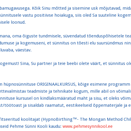
bamugavusega. Kõik Sinu mõtted ja sisemine usk mõjutavad, mida 
sünnitusele vastu positiivse hoiakuga, siis oled Sa suuteline koge
aisele loonud.
emana, oma õiguste tundmisele, süvendatud tõenduspõhisetele tea
ndumuse ja kogemuseni, et sünnitus on tõesti elu suursündmus ni
luvaba, väestav.
kogemust! Sina, Su partner ja teie beebi olete väärt, et sünnitus
 hüpnosünnituse ORIGINAALKURSUS, kõige esimene programm m
ettevalmistav teadmiste ja tehnikate kogum, mille abil on võimal
use kursusel on kindlaksmääratud maht ja sisu, et oleks võimali
/töötoast ja sisaldab raamatut, eestikeelseid õppematerjale ja ee
ifitseeritud koolitajat (HypnoBirthing™- The Mongan Method Child
useid Pehme Sünni Kooli kaudu:
www.pehmesynnikool.ee