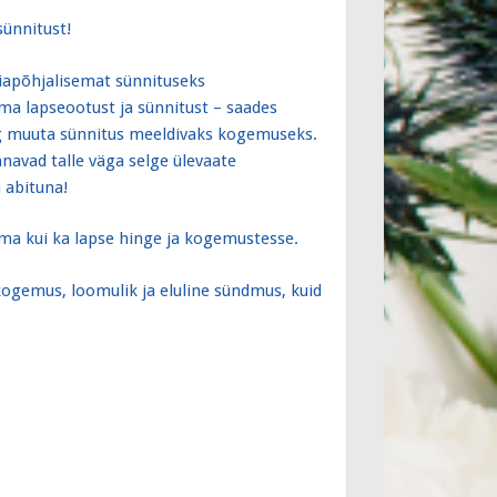
sünnitust!
iapõhjalisemat sünnituseks
oma lapseootust ja sünnitust – saades
ng muuta sünnitus meeldivaks kogemuseks.
nnavad talle väga selge ülevaate
 abituna!
ema kui ka lapse hinge ja kogemustesse.
kogemus, loomulik ja eluline sündmus, kuid