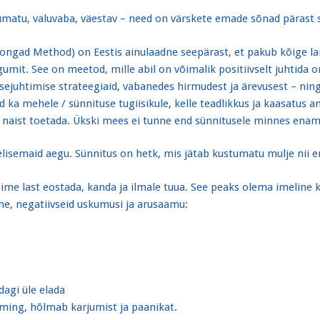
kumatu, valuvaba, väestav – need on värskete emade sõnad pärast 
gad Method) on Eestis ainulaadne seepärast, et pakub kõige la
umit. See on meetod, mille abil on võimalik positiivselt juhtida 
ejuhtimise strateegiaid, vabanedes hirmudest ja ärevusest – ni
ka mehele / sünnituse tugiisikule, kelle teadlikkus ja kaasatus a
at naist toetada. Ükski mees ei tunne end sünnitusele minnes enam
melisemaid aegu. Sünnitus on hetk, mis jätab kustumatu mulje nii 
ime last eostada, kanda ja ilmale tuua. See peaks olema imeline 
e, negatiivseid uskumusi ja arusaamu:
dagi üle elada
oiming, hõlmab karjumist ja paanikat.