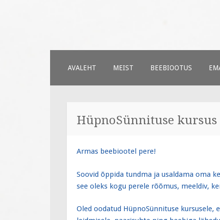
Väiksed Samm
sünnitoetusega seotud veebileh
SKIP
AVALEHT
MEIST
BEEBIOOTUS
EMA
TO
CONTENT
HüpnoSünnituse kursus
Armas beebiootel pere!
Soovid õppida tundma ja usaldama oma keh
see oleks kogu perele rõõmus, meeldiv, k
Oled oodatud HüpnoSünnituse kursusele, e