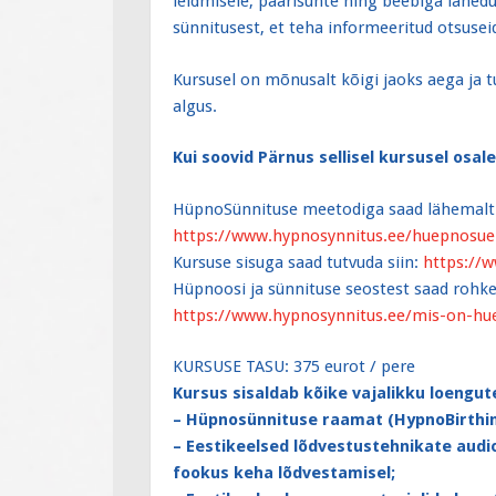
leidmisele, paarisuhte ning beebiga lähedu
sünnitusest, et teha informeeritud otsusei
Kursusel on mõnusalt kõigi jaoks aega ja t
algus.
Kui soovid Pärnus sellisel kursusel osa
HüpnoSünnituse meetodiga saad lähemalt t
https://www.hypnosynnitus.ee/huepnosue
Kursuse sisuga saad tutvuda siin:
https://
Hüpnoosi ja sünnituse seostest saad rohke
https://www.hypnosynnitus.ee/mis-on-h
KURSUSE TASU: 375 eurot / pere
Kursus sisaldab kõike vajalikku loengut
– Hüpnosünnituse raamat (HypnoBirthi
– Eestikeelsed lõdvestustehnikate audio
fookus keha lõdvestamisel;