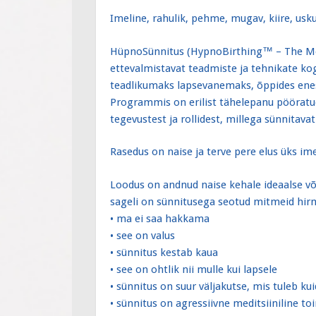
Imeline, rahulik, pehme, mugav, kiire, us
HüpnoSünnitus (HypnoBirthing™ – The Mon
ettevalmistavat teadmiste ja tehnikate kog
teadlikumaks lapsevanemaks, õppides enes
Programmis on erilist tähelepanu pööratud 
tegevustest ja rollidest, millega sünnitav
Rasedus on naise ja terve pere elus üks i
Loodus on andnud naise kehale ideaalse võ
sageli on sünnitusega seotud mitmeid hirm
• ma ei saa hakkama
• see on valus
• sünnitus kestab kaua
• see on ohtlik nii mulle kui lapsele
• sünnitus on suur väljakutse, mis tuleb kui
• sünnitus on agressiivne meditsiiniline t