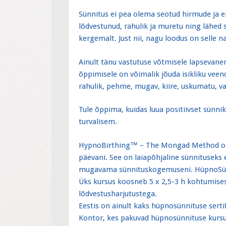
Sünnitus ei pea olema seotud hirmude ja e
lõdvestunud, rahulik ja muretu ning lähed 
kergemalt. Just nii, nagu loodus on selle n
Ainult tänu vastutuse võtmisele lapsevan
õppimisele on võimalik jõuda isikliku vee
rahulik, pehme, mugav, kiire, uskumatu, va
Tule õppima, kuidas luua positiivset sünni
turvalisem.
HypnoBirthing™ – The Mongad Method on
päevani. See on laiapõhjaline sünnituseks 
mugavama sünnituskogemuseni. HüpnoSünnit
Üks kursus koosneb 5 x 2,5-3 h kohtumisest
lõdvestusharjutustega.
Eestis on ainult kaks hüpnosünnituse sert
Kontor, kes pakuvad hüpnosünnituse kurs