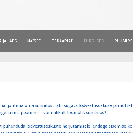
ud
t
 JA LAPS
NAISED
TERAAPIAD
KURSUSED
RUUMIRE
a, juhtima oma sünnitust läbi sügava lõdvestusoskuse ja mõttet
erge ja mis peamine – võimalikult loomulik sündmus?
t pühenduda lõdvestusoskuste harjutamisele, endaga sisemise ko