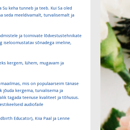
Su keha tunneb ja teeb. Kui Sa oled
ma seda meeldivamalt, turvalisemalt ja
dmistele ja toimivate lõdvestustehnikate
ng iseloomustatav sõnadega imeline,
 oleks kergem, lühem, mugavam ja
aailmas, mis on populaarseim tänase
ik jõuda kergema, turvalisema ja
k tagada teenuse kvaliteet ja tõhusus.
stikeelseid audiofaile
birth Educator), Kiia Paal ja Lenne