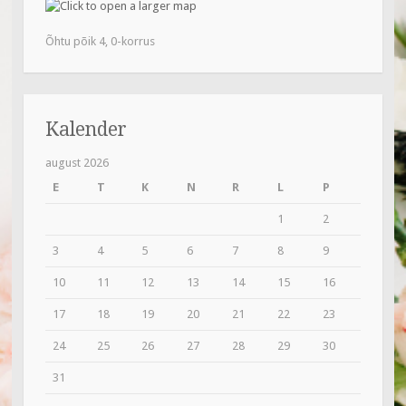
k
Õhtu põik 4, 0-korrus
Kalender
august 2026
E
T
K
N
R
L
P
1
2
3
4
5
6
7
8
9
10
11
12
13
14
15
16
17
18
19
20
21
22
23
24
25
26
27
28
29
30
31