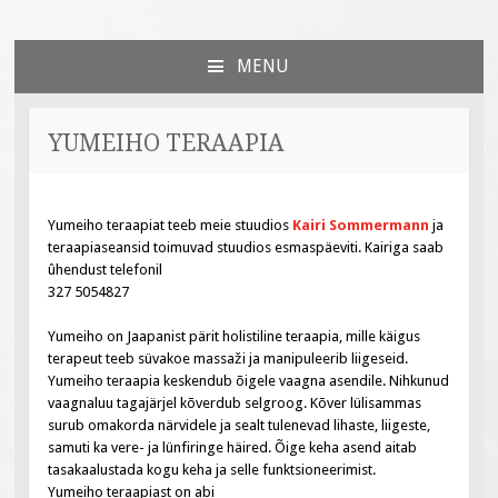
Väiksed Sammud
sünnitoetusega seotud veebileht
MENU
SKIP
TO
CONTENT
YUMEIHO TERAAPIA
Yumeiho teraapiat teeb meie stuudios
K
airi Sommermann
ja
teraapiaseansid toimuvad stuudios esmaspäeviti. Kairiga saab
ûhendust telefonil
327 5054827
Yumeiho on Jaapanist pärit holistiline teraapia, mille käigus
terapeut teeb süvakoe massaži ja manipuleerib liigeseid.
Yumeiho teraapia keskendub õigele vaagna asendile. Nihkunud
vaagnaluu tagajärjel kõverdub selgroog. Kõver lülisammas
surub omakorda närvidele ja sealt tulenevad lihaste, liigeste,
samuti ka vere- ja lünfiringe häired. Õige keha asend aitab
tasakaalustada kogu keha ja selle funktsioneerimist.
Yumeiho teraapiast on abi