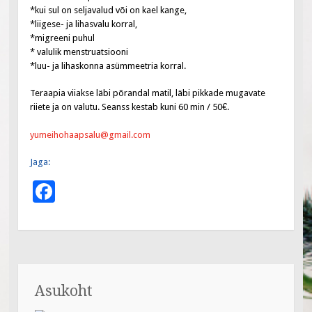
*kui sul on seljavalud või on kael kange,
*liigese- ja lihasvalu korral,
*migreeni puhul
* valulik menstruatsiooni
*luu- ja lihaskonna asümmeetria korral.
Teraapia viiakse läbi põrandal matil, läbi pikkade mugavate
riiete ja on valutu. Seanss kestab kuni 60 min / 50€.
yumeihohaapsalu@gmail.com
Jaga:
F
ac
e
b
o
Asukoht
o