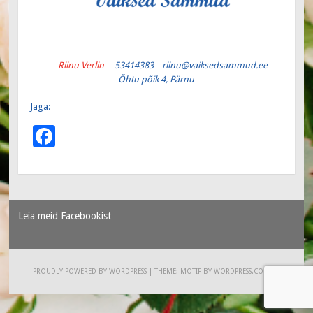
Riinu Verlin
53414383 riinu@vaiksedsammud.ee
Õhtu põik 4, Pärnu
Jaga:
F
ac
e
b
Leia meid Facebookist
o
o
k
PROUDLY POWERED BY WORDPRESS
|
THEME: MOTIF BY
WORDPRESS.COM
.