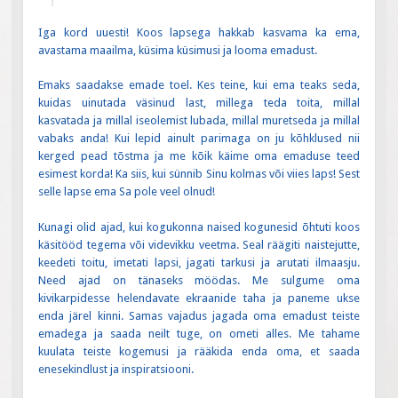
Iga kord uuesti! Koos lapsega hakkab kasvama ka ema,
avastama maailma, küsima küsimusi ja looma emadust.
Emaks saadakse emade toel. Kes teine, kui ema teaks seda,
kuidas uinutada väsinud last, millega teda toita, millal
kasvatada ja millal iseolemist lubada, millal muretseda ja millal
vabaks anda! Kui lepid ainult parimaga on ju kõhklused nii
kerged pead tõstma ja me kõik käime oma emaduse teed
esimest korda! Ka siis, kui sünnib Sinu kolmas või viies laps! Sest
selle lapse ema Sa pole veel olnud!
Kunagi olid ajad, kui kogukonna naised kogunesid õhtuti koos
käsitööd tegema või videvikku veetma. Seal räägiti naistejutte,
keedeti toitu, imetati lapsi, jagati tarkusi ja arutati ilmaasju.
Need ajad on tänaseks möödas. Me sulgume oma
kivikarpidesse helendavate ekraanide taha ja paneme ukse
enda järel kinni. Samas vajadus jagada oma emadust teiste
emadega ja saada neilt tuge, on ometi alles. Me tahame
kuulata teiste kogemusi ja rääkida enda oma, et saada
enesekindlust ja inspiratsiooni.