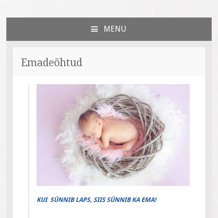
Väiksed Sammud
sünnitoetusega seotud veebileht
MENU
SKIP
TO
CONTENT
Emadeõhtud
KUI SÜNNIB LAPS, SIIS SÜNNIB KA EMA!