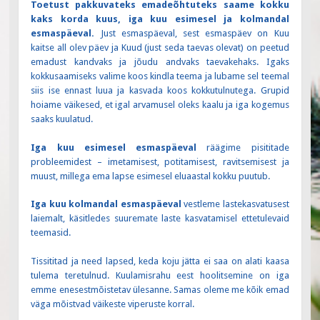
Toetust pakkuvateks emadeõhtuteks saame kokku
kaks korda kuus, iga kuu esimesel ja kolmandal
esmaspäeval.
Just esmaspäeval, sest esmaspäev on Kuu
kaitse all olev päev ja Kuud (just seda taevas olevat) on peetud
emadust kandvaks ja jõudu andvaks taevakehaks. Igaks
kokkusaamiseks valime koos kindla teema ja lubame sel teemal
siis ise ennast luua ja kasvada koos kokkutulnutega. Grupid
hoiame väikesed, et igal arvamusel oleks kaalu ja iga kogemus
saaks kuulatud.
Iga kuu esimesel esmaspäeval
räägime pisititade
probleemidest – imetamisest, potitamisest, ravitsemisest ja
muust, millega ema lapse esimesel eluaastal kokku puutub.
Iga kuu kolmandal esmaspäeval
vestleme lastekasvatusest
laiemalt, käsitledes suuremate laste kasvatamisel ettetulevaid
teemasid.
Tissititad ja need lapsed, keda koju jätta ei saa on alati kaasa
tulema teretulnud. Kuulamisrahu eest hoolitsemine on iga
emme enesestmõistetav ülesanne. Samas oleme me kõik emad
väga mõistvad väikeste viperuste korral.