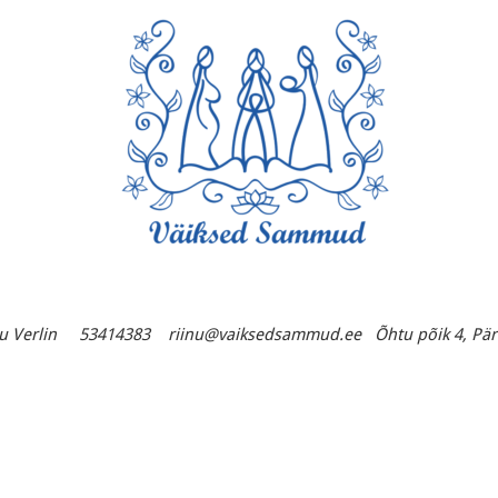
u Verlin
53414383 riinu@vaiksedsammud.ee Õhtu põik 4, Pä