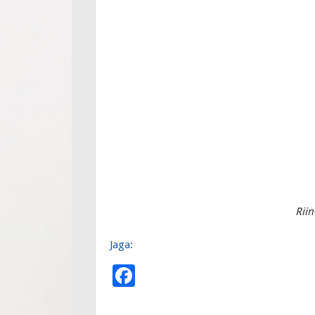
Riin
Jaga:
F
ac