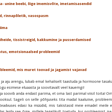
a- unine beebi, õige imemisvõte, imetamisasendid
d, rinnapõletik, vasospasm
piima
siheide, tissistreigid, kakkumine ja pusserdamised
matus, emotsionaalsed probleemid
robleemid, mis muret toovad ja jagamist vajavad
 ja aju arengu, lubab emal kehaliselt taastuda ja hormoone tasak
ogu esimese eluaasta ja soovitavalt veel kauemgi!
a soovib anda endast parima, et oma last parimal viisil toita! Om
oksul. Sageli on selle põhjuseks tita madal kaaluiive, probleem
ateadvuses edasi ka müüdid, mis takistasid meie emadel meile e
das leida see õige, millele tegelikult toetuda, kui probleemist ise