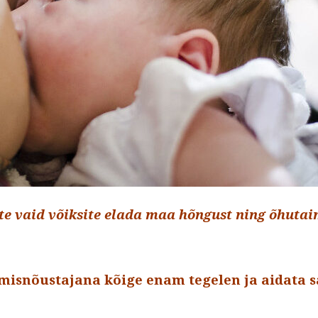
te vaid võiksite elada maa hõngust ning õhuta
(K
misnõustajana kõige enam tegelen ja aidata 