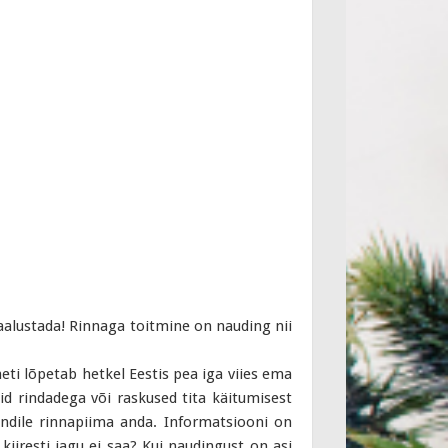
aalustada! Rinnaga toitmine on nauding nii
eti lõpetab hetkel Eestis pea iga viies ema
id rindadega või raskused tita käitumisest
ndile rinnapiima anda. Informatsiooni on
 kiiresti jagu ei saa? Kui naudingust on asi