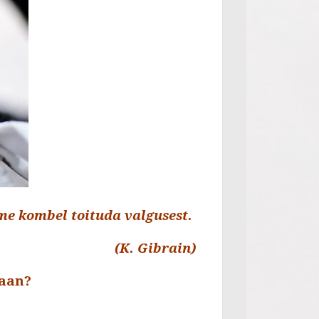
ime kombel toituda valgusest.
. Gibrain)
saan?