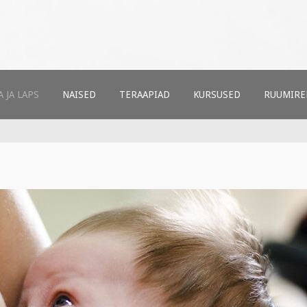
ud
t
 JA LAPS
NAISED
TERAAPIAD
KURSUSED
RUUMIRE