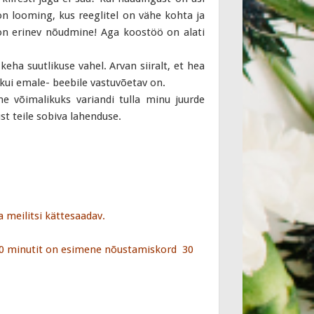
on looming, kus reeglitel on vähe kohta ja
l on erinev nõudmine! Aga koostöö on alati
ha suutlikuse vahel. Arvan siiralt, et hea
a kui emale- beebile vastuvõetav on.
me võimalikuks variandi tulla minu juurde
ust teile sobiva lahenduse.
a meilitsi kättesaadav.
10 minutit on esimene nõustamiskord 30