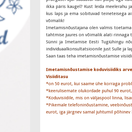
ikka päris kaugel? Kust leida meelerahu j
kus laps ja ema sobituvad teineteisega ai
võimalik!
Imetamisnõustajana olen valmis toetama Si
tahtmise juures on võimalik alati rinnaga t
Sünni ja Imetamise Eesti Tugiühingu nõus
individuaalkonsultatsioonile just Sulle ja l
Saan taas teha imetamisnõustamise visiidi
Imetamisnõustamise koduvisiidiks arve
Visiiditasu
*on 50 eurot, kui saame ühe korraga prob
*keerulisemate olukordade puhul 90 eurot, m
*Koduvisiidile, mis on väljaspool linna, li
*Pikemale telefoninõustamine, veebinõus
eurot, iga järgnev samal juhtumil põhinev 