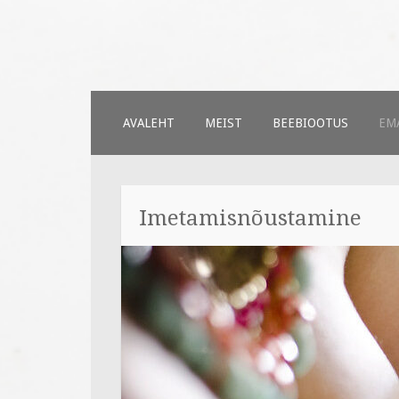
Väiksed Samm
sünnitoetusega seotud veebileh
SKIP
AVALEHT
MEIST
BEEBIOOTUS
EMA
TO
CONTENT
Imetamisnõustamine