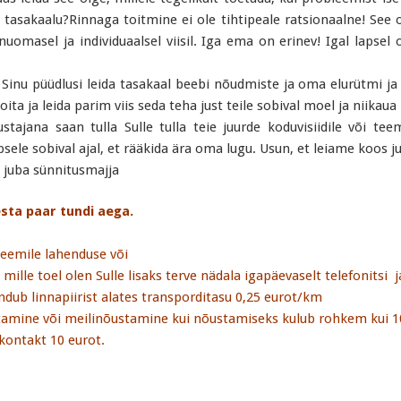
a tasakaalu?Rinnaga toitmine ei ole tihtipeale ratsionaalne! See 
nuomasel ja individuaalsel viisil. Iga ema on erinev! Igal lapse
nu püüdlusi leida tasakaal beebi nõudmiste ja oma elurütmi ja ke
oita ja leida parim viis seda teha just teile sobival moel ja niikau
tajana saan tulla Sulle tulla teie juurde koduvisiidile või tee
apsele sobival ajal, et rääkida ära oma lugu. Usun, et leiame koos j
 juba sünnitusmajja
sta paar tundi aega.
leemile lahenduse või
ille toel olen Sulle lisaks terve nädala igapäevaselt telefonitsi j
sandub linnapiirist alates transporditasu 0,25 eurot/km
tamine või meilinõustamine kui nõustamiseks kulub rohkem kui 
kontakt 10 eurot.