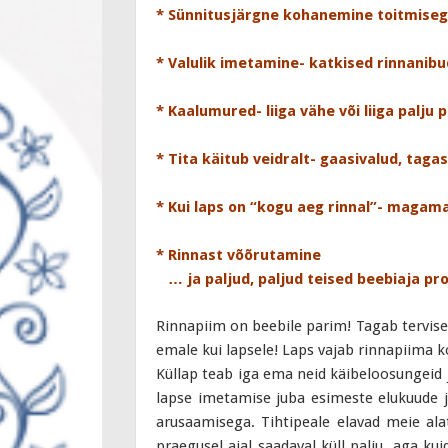
* Sünnitusjärgne kohanemine toitmiseg
* Valulik imetamine- katkised rinnanibu
* Kaalumured- liiga vähe või liiga palju 
* Tita käitub veidralt- gaasivalud, taga
* Kui laps on “kogu aeg rinnal”- maga
* Rinnast võõrutamine
… ja paljud, paljud teised beebiaja p
Rinnapiim on beebile parim! Tagab tervise
emale kui lapsele! Laps vajab rinnapiima k
Küllap teab iga ema neid käibeloosungeid j
lapse imetamise juba esimeste elukuude jo
arusaamisega. Tihtipeale elavad meie al
praegusel ajal saadaval küll palju, aga kui