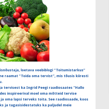
isnõustaja, loetava veebiblogi “Toitumistarkus”
ne raamat “Toida oma tervist”, mis tõusis kiiresti
u.
ja tervisest ka Ingrid Peegi raadiosaates “Hallo
des inspireerival moel oma mõtteid tervise
ja oma lapsi terveks toita. See raadiosaade, koos
s ja tagasisidestatuks ka paljudel meie