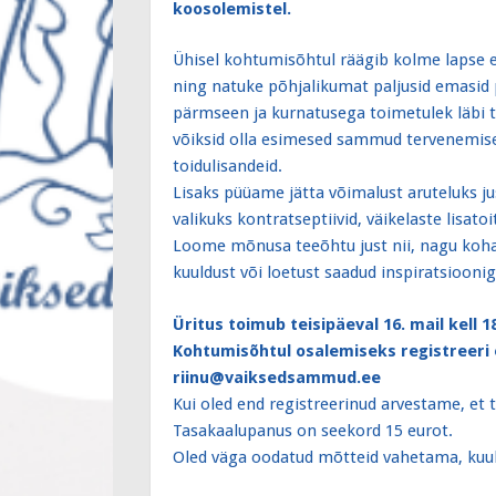
koosolemistel.
Ühisel kohtumisõhtul räägib kolme lapse 
ning natuke põhjalikumat paljusid emasid
pärmseen ja kurnatusega toimetulek läbi t
võiksid olla esimesed sammud tervenemiseks
toidulisandeid.
Lisaks püüame jätta võimalust aruteluks ju
valikuks kontratseptiivid, väikelaste lisa
Loome mõnusa teeõhtu just nii, nagu kohal
kuuldust või loetust saadud inspiratsioon
Üritus toimub teisipäeval 16. mail kell 18
Kohtumisõhtul osalemiseks registreeri
riinu@vaiksedsammud.ee
Kui oled end registreerinud arvestame, et t
Tasakaalupanus on seekord 15 eurot.
Oled väga oodatud mõtteid vahetama, kuu