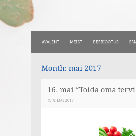
Väiksed Samm
sünnitoetusega seotud veebileh
SKIP
AVALEHT
MEIST
BEEBIOOTUS
EMA
TO
CONTENT
Month:
mai 2017
16. mai “Toida oma tervi
8. MAI 2017