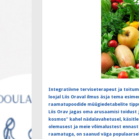
Integratiivne terviseterapeut ja toitum
loojal Liis Oraval ilmus äsja tema esime
raamatupoodide müügiedetabelite tipp
Liis Orav jagas oma arusaamisi toidust 
kosmos” kahel nädalavahetusel, käsitle
olemusest ja meie võimalustest ennast 
raamatuga, on saanud väga populaarsek