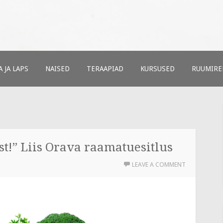
ud
t
 JA LAPS
NAISED
TERAAPIAD
KURSUSED
RUUMIRE
st!” Liis Orava raamatuesitlus
LEAVE A COMMENT