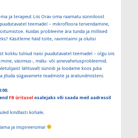
ema ja terapeut Liis Orav oma raamatu sünniloost
 puudutavatel
teemadel – mikrofloora tervendamine,
oitumistoe. Kuidas probleeme ära tunda ja millised
? Käsitleme häid toite, ravimtaimi ja olulisi
st kokku tulnud naisi puudutavatel teemadel – olgu siis
toitmine, väsimus-, mälu- või ainevahetusprobleemid.
etulijaist lähtuvalt sünnib ja loodame koos juba
iga jõuda sügavamete teadmiste ja äratundmisteni.
:00.
 end
FB üritusel
osalejaks või saada meil aadressil
uled kindlasti kohale.
lama ja inspireeruma!