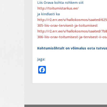
Liis Orava kohta rohkem siit
http://toitumistarkus.ee/
ja kindlasti ka
http://r2.err.ee/v/
hallokosmos/saated/
625
305-liis-orav-
tervisest-ja-toitumisest
http://r2.err.ee/v/
hallokosmos/saated/
7b8
306-liis-orav-
toitumisest-ja-tervisest-i
i-os
Kohtumisõhtult on võimalus osta tutvu
Jaga:
F
ac
e
b
o