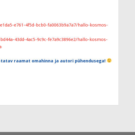
e1da5-e761-4f5d-bcb0-fa0
063b9a7a7/
hallo-kosmos-
bd44a-43dd-4ac5-9c9c-fe7
a9c3896e2/
hallo-kosmos-
a
statav raamat omahinna ja autori pühendusega!