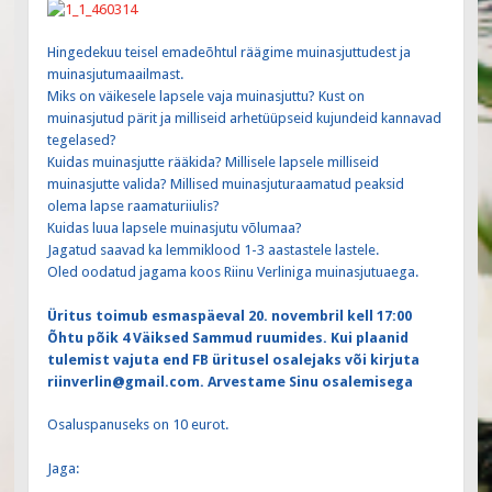
Hingedekuu teisel emadeõhtul räägime muinasjuttudest ja
muinasjutumaailmast.
Miks on väikesele lapsele vaja muinasjuttu? Kust on
muinasjutud pärit ja milliseid arhetüüpseid kujundeid kannavad
tegelased?
Kuidas muinasjutte rääkida? Millisele lapsele milliseid
muinasjutte valida? Millised muinasjuturaamatud peaksid
olema lapse raamaturiiulis?
Kuidas luua lapsele muinasjutu võlumaa?
Jagatud saavad ka lemmiklood 1-3 aastastele lastele.
Oled oodatud jagama koos Riinu Verliniga muinasjutuaega.
Üritus toimub esmaspäeval 20. novembril kell 17:00
Õhtu põik 4 Väiksed Sammud ruumides. Kui plaanid
tulemist vajuta end FB üritusel osalejaks või kirjuta
riinverlin@gmail.com. Arvestame Sinu osalemisega
Osaluspanuseks on 10 eurot.
Jaga: