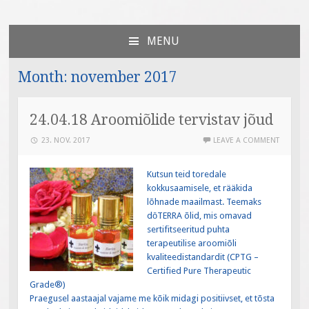
Väiksed Sammud
sünnitoetusega seotud veebileht
MENU
SKIP
TO
Month:
november 2017
CONTENT
24.04.18 Aroomiõlide tervistav jõud
23. NOV. 2017
LEAVE A COMMENT
Kutsun teid toredale
kokkusaamisele, et rääkida
lõhnade maailmast. Teemaks
dōTERRA õlid, mis omavad
sertifitseeritud puhta
terapeutilise aroomiõli
kvaliteedistandardit (CPTG –
Certified Pure Therapeutic
Grade®)
Praegusel aastaajal vajame me kõik midagi positiivset, et tõsta