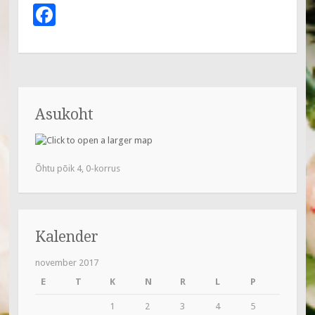
F
ac
e
b
o
Asukoht
o
k
Õhtu põik 4, 0-korrus
Kalender
november 2017
E
T
K
N
R
L
P
1
2
3
4
5