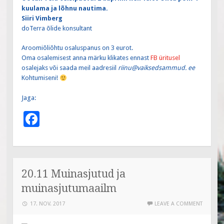
kuulama ja lõhnu nautima.
Siiri Vimberg
doTerra õlide konsultant
Aroomiõliõhtu osaluspanus on 3 eurot.
Oma osalemisest anna märku klikates ennast
FB üritusel
osalejaks või saada meil aadresiil
riinu@vaiksedsammud. ee
Kohtumiseni!
Jaga:
F
ac
e
b
20.11 Muinasjutud ja
o
muinasjutumaailm
o
17. NOV. 2017
LEAVE A COMMENT
k