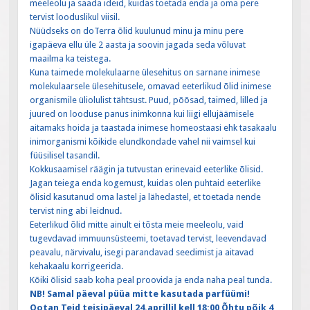
meeleolu ja saada ideid, kuidas toetada enda ja oma pere
tervist looduslikul viisil.
Nüüdseks on doTerra õlid kuulunud minu ja minu pere
igapäeva ellu üle 2 aasta ja soovin jagada seda võluvat
maailma ka teistega.
Kuna taimede molekulaarne ülesehitus on sarnane inimese
molekulaarsele ülesehitusele, omavad eeterlikud õlid inimese
organismile üliolulist tähtsust. Puud, põõsad, taimed, lilled ja
juured on looduse p
anus inimkonna kui liigi ellujäämisele
aitamaks hoida ja taastada inimese homeostaasi ehk tasakaalu
inimorganismi kõikide elundkondade vahel nii vaimsel kui
füüsilisel tasandil.
Kokkusaamisel räägin ja tutvustan erinevaid eeterlike õlisid.
Jagan teiega enda kogemust, kuidas olen puhtaid eeterlike
õlisid kasutanud oma lastel ja lähedastel, et toetada nende
tervist ning abi leidnud.
Eeterlikud õlid mitte ainult ei tõsta meie meeleolu, vaid
tugevdavad immuunsüsteemi, toetavad tervist, leevendavad
peavalu, närvivalu, isegi parandavad seedimist ja aitavad
kehakaalu korrigeerida.
Kõiki õlisid saab koha peal proovida ja enda naha peal tunda.
NB! Samal päeval püüa mitte kasutada parfüümi!
Ootan Teid teisipäeval 24.aprillil kell 18:00 Õhtu põik 4