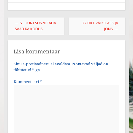
e
b
Post
o
←
6. JUUNI SÜNNITADA
22.OKT VÄIKELAPS JA
navigation
SAAB KA KODUS
JONN
→
o
k
Lisa kommentaar
Sinu e-postiaadressi ei avaldata.
Nõutavad väljad on
tähistatud
*
-ga
Kommenteeri
*