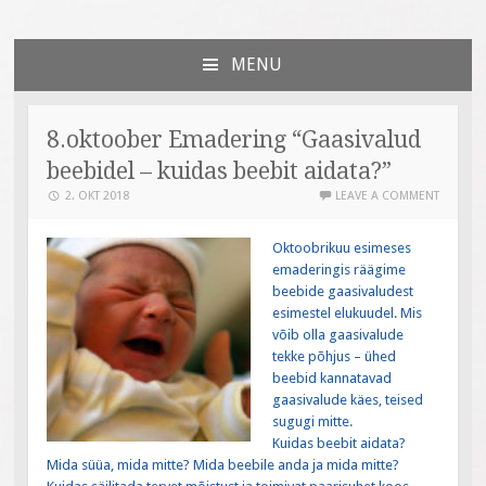
Väiksed Sammud
sünnitoetusega seotud veebileht
MENU
SKIP
TO
CONTENT
8.oktoober Emadering “Gaasivalud
beebidel – kuidas beebit aidata?”
2. OKT 2018
LEAVE A COMMENT
Oktoobrikuu esimeses
emaderingis räägime
beebide gaasivaludest
esimestel elukuudel. Mis
võib olla gaasivalude
tekke põhjus – ühed
beebid kannatavad
gaasivalude käes, teised
sugugi mitte.
Kuidas beebit aidata?
Mida süüa, mida mitte? Mida beebile anda ja mida mitte?