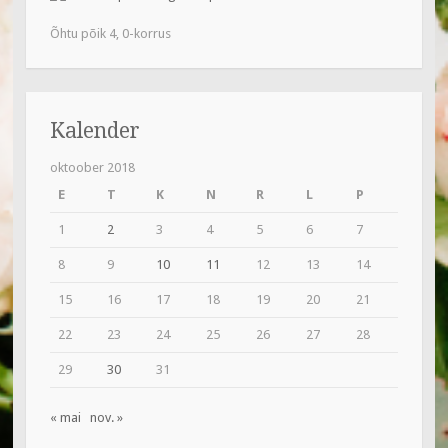
Õhtu põik 4, 0-korrus
Kalender
oktoober 2018
E
T
K
N
R
L
P
1
2
3
4
5
6
7
8
9
10
11
12
13
14
15
16
17
18
19
20
21
22
23
24
25
26
27
28
29
30
31
« mai
nov. »