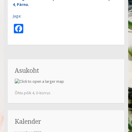
4, Pärnu.
Jaga:
F
ac
e
b
o
Asukoht
o
k
Õhtu põik 4, 0-korrus
Kalender