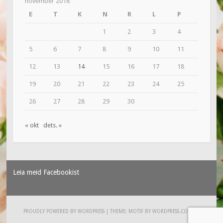
november 2018
E
T
K
N
R
L
P
1
2
3
4
5
6
7
8
9
10
11
12
13
14
15
16
17
18
19
20
21
22
23
24
25
26
27
28
29
30
« okt
dets. »
Leia meid Facebookist
PROUDLY POWERED BY WORDPRESS
|
THEME: MOTIF BY
WORDPRESS.COM
.