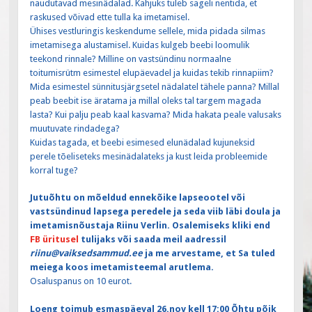
naudutavad mesinädalad. Kahjuks tuleb sageli nentida, et
raskused võivad ette tulla ka imetamisel.
Ühises vestluringis keskendume sellele, mida pidada silmas
imetamisega alustamisel. Kuidas kulgeb beebi loomulik
teekond rinnale? Milline on vastsündinu normaalne
toitumisrütm esimestel elupäevadel ja kuidas tekib rinnapiim?
Mida esimestel sünnitusjärgsetel nädalatel tähele panna? Millal
peab beebit ise äratama ja millal oleks tal targem magada
lasta? Kui palju peab kaal kasvama? Mida hakata peale valusaks
muutuvate rindadega?
Kuidas tagada, et beebi esimesed elunädalad kujuneksid
perele tõeliseteks mesinädalateks ja kust leida probleemide
korral tuge?
Jutuõhtu on mõeldud ennekõike lapseootel või
vastsündinud lapsega peredele ja seda viib läbi doula ja
imetamisnõustaja Riinu Verlin. Osalemiseks kliki end
FB üritusel
tulijaks või saada meil aadressil
riinu@vaiksedsammud.ee
ja me arvestame, et Sa tuled
meiega koos imetamisteemal arutlema.
Osaluspanus on 10 eurot.
Loeng toimub esmaspäeval 26.nov kell 17:00 Õhtu põik