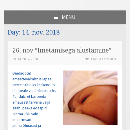
Väiksed Sammud
sünnitoetusega seotud veebileht
MENU
SKIP
TO
Day:
14. nov. 2018
CONTENT
26. nov “Imetamisega alustamine”
14. NOV. 2018
LEAVE A COMMENT
Beebiootel
emaettevalmistus lapse
perre tulekuks keskendub
tihtipeale vaid sünnitusele.
Tundub, et kui beebi
emaüsast tervena välja
saab, peaks edaspidi
olema kõik vaid
imearmsad
piimalõhnased ja