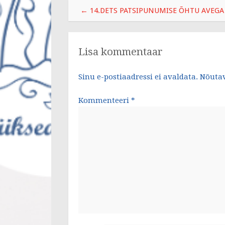
o
Post
←
14.DETS PATSIPUNUMISE ÕHTU AVEGA
k
navigation
Lisa kommentaar
Sinu e-postiaadressi ei avaldata.
Nõutav
Kommenteeri
*