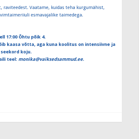
, raviteedest. Vaatame, kuidas teha kurgumähist,
vimtaimeriiuli esmavajalike taimedega.
ell 17:00 Õhtu põik 4.
ib kaasa võtta, aga kuna koolitus on intensiivne ja
 seekord koju.
li teel:
monika@vaiksedsammud.ee
.