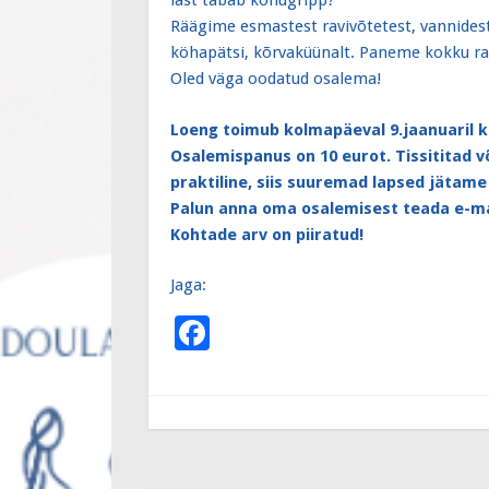
last tabab kõhugripp?
Räägime esmastest ravivõtetest, vannidest
köhapätsi, kõrvaküünalt. Paneme kokku ra
Oled väga oodatud osalema!
Loeng toimub kolmapäeval
9.jaanuaril k
Osalemispanus on 10 eurot. Tissititad võ
praktiline, siis suuremad lapsed jätame
Palun anna oma osalemisest teada e-mai
Kohtade arv on piiratud!
Jaga:
F
ac
e
b
o