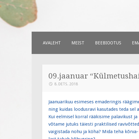
Väiksed Samm
sünnitoetusega seotud veebileh
SKIP
AVALEHT
MEIST
BEEBIOOTUS
EMA
TO
CONTENT
09.jaanuar “Külmetushai
8. DETS. 2018
Jaanuarikuu esimeses emaderingis räägime,
ning kuidas loodusravi kasutades teda sel a
Kui eelmisel korral rääkisime palavikust j
võtame jutuks täiesti praktilised ravivõtted
vaigistada nohu ja köha? Mida teha kõrva- 