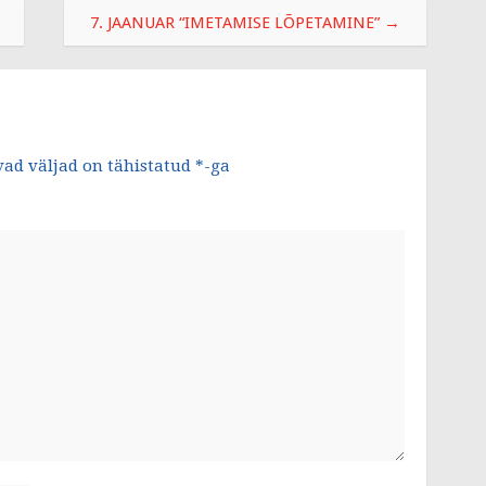
7. JAANUAR “IMETAMISE LÕPETAMINE”
→
ad väljad on tähistatud
*
-ga