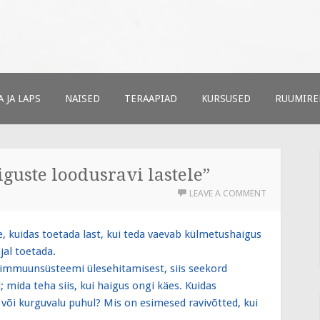
ud
t
 JA LAPS
NAISED
TERAAPIAD
KURSUSED
RUUMIRE
guste loodusravi lastele”
LEAVE A COMMENT
 kuidas toetada last, kui teda vaevab külmetushaigus
jal toetada.
a immuunsüsteemi ülesehitamisest, siis seekord
; mida teha siis, kui haigus ongi käes. Kuidas
või kurguvalu puhul? Mis on esimesed ravivõtted, kui