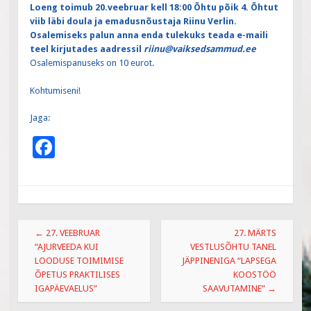
Loeng toimub 20.veebruar kell 18:00 Õhtu põik 4. Õhtut
viib läbi doula ja emadusnõustaja Riinu Verlin.
Osalemiseks palun anna enda tulekuks teada e-maili
teel kirjutades aadressil
riinu@vaiksedsammud.ee
Osalemispanuseks on 10 eurot.
Kohtumiseni!
Jaga:
F
ac
e
b
Post
o
←
27. VEEBRUAR
27. MÄRTS
navigation
“AJURVEEDA KUI
VESTLUSÕHTU TANEL
o
LOODUSE TOIMIMISE
JÄPPINENIGA “LAPSEGA
k
ÕPETUS PRAKTILISES
KOOSTÖÖ
IGAPÄEVAELUS”
SAAVUTAMINE”
→