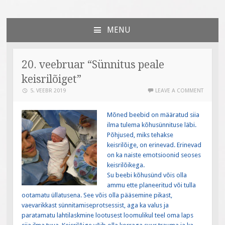
Väiksed Sammud
sünnitoetusega seotud veebileht
MENU
SKIP
TO
CONTENT
20. veebruar “Sünnitus peale
keisrilõiget”
5. VEEBR 2019
LEAVE A COMMENT
Mõned beebid on määratud siia
ilma tulema kõhusünnituse läbi.
Põhjused, miks tehakse
keisrilõige, on erinevad. Erinevad
on ka naiste emotsioonid seoses
keisrilõikega.
Su beebi kõhusünd võis olla
ammu ette planeeritud või tulla
ootamatu üllatusena. See võis olla pääsemine pikast,
vaevarikkast sünnitamiseprotsessist, aga ka valus ja
paratamatu lahtilaskmine lootusest loomulikul teel oma laps