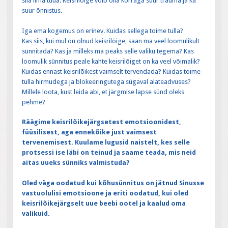
siia ilma tuua. Keisrilõige võib olla korraga suur trauma ja ka
suur õnnistus.
Iga ema kogemus on erinev. Kuidas sellega toime tulla?
Kas siis, kui mul on olnud keisrilõige, saan ma veel loomulikult
sünnitada? Kas ja milleks ma peaks selle valiku tegema? Kas
loomulik sünnitus peale kahte keisrilõiget on ka veel võimalik?
Kuidas ennast keisrilõikest vaimselt tervendada? Kuidas toime
tulla hirmudega ja blokeeringutega sügaval alateadvuses?
Millele loota, kust leida abi, et järgmise lapse sünd oleks
pehme?
Räägime keisrilõikejärgsetest emotsioonidest,
füüsilisest, aga ennekõike just vaimsest
tervenemisest. Kuulame lugusid naistelt, kes selle
protsessi ise läbi on teinud ja saame teada, mis neid
aitas uueks sünniks valmistuda?
Oled väga oodatud kui kõhusünnitus on jätnud Sinusse
vastuolulisi emotsioone ja eriti oodatud, kui oled
keisrilõikejärgselt uue beebi ootel ja kaalud oma
valikuid.