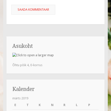
Asukoht
Õhtu põik 4, 0-korrus
Kalender
märts 2019
E
T
K
N
R
L
P