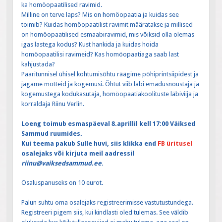
ka homöopaatilised ravimid.
Milline on terve laps? Mis on homöopaatia ja kuidas see
toimib? Kuidas homöopaatilist ravimit määratakse ja millised
on homöopaatilised esmaabiravimid, mis võiksid olla olemas
igas lastega kodus? Kust hankida ja kuidas hoida
homöopaatilisi ravimeid? Kas homöopaatiaga saab last
kahjustada?
Paaritunnisel ühisel kohtumisõhtu räägime põhiprintsiipidest ja
jagame mõtteid ja kogemusi. Õhtut viib läbi emadusnõustaja ja
kogemustega kodukasutaja, homöopaatiakoolituste läbiviija ja
korraldaja Riinu Verlin.
Loeng toimub esmaspäeval 8.aprillil kell 17:00 Väiksed
Sammud ruumides.
Kui teema pakub Sulle huvi, siis klikka end
FB üritusel
osalejaks või kirjuta meil aadressil
riinu@vaiksedsammud.ee
.
Osaluspanuseks on 10 eurot.
Palun suhtu oma osalejaks registreerimisse vastutustundega.
Registreeri pigem siis, kui kindlasti oled tulemas. See väldib