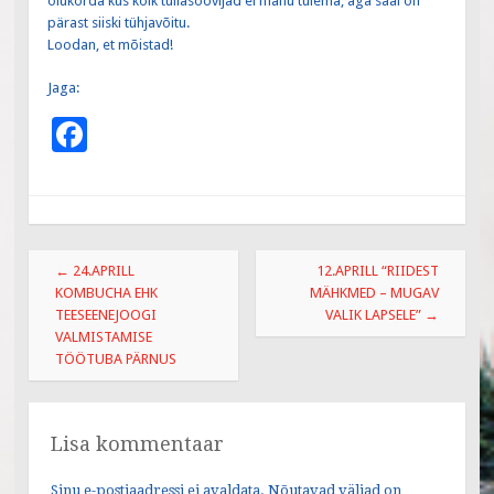
olukorda kus kõik tullasoovijad ei mahu tulema, aga saal on
pärast siiski tühjavõitu.
Loodan, et mõistad!
Jaga:
F
ac
e
b
Post
o
←
24.APRILL
12.APRILL “RIIDEST
navigation
KOMBUCHA EHK
MÄHKMED – MUGAV
o
TEESEENEJOOGI
VALIK LAPSELE”
→
k
VALMISTAMISE
TÖÖTUBA PÄRNUS
Lisa kommentaar
Sinu e-postiaadressi ei avaldata.
Nõutavad väljad on