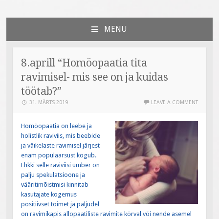
Väiksed Sammud
sünnitoetusega seotud veebileht
MENU
SKIP
TO
CONTENT
8.aprill “Homöopaatia tita
ravimisel- mis see on ja kuidas
töötab?”
31. MÄRTS 2019
LEAVE A COMMENT
Homöopaatia on leebe ja
holistlik raviviis, mis beebide
ja väikelaste ravimisel järjest
enam populaarsust kogub.
Ehkki selle raviviisi ümber on
palju spekulatsioone ja
vääritimõistmisi kinnitab
kasutajate kogemus
positiivset toimet ja paljudel
on ravimikapis allopaatiliste ravimite kõrval või nende asemel