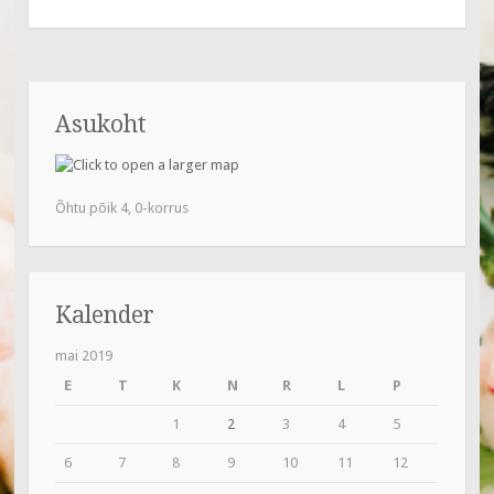
ac
e
b
o
Asukoht
o
k
Õhtu põik 4, 0-korrus
Kalender
mai 2019
E
T
K
N
R
L
P
1
2
3
4
5
6
7
8
9
10
11
12