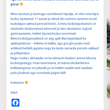
piira!
Minu taustast ja teemaga seonduvast niipalju, et olen oma lapsi
kodus õpetanud 17 aastat ja olnud üks esimesi vanema soovil
koduõppe valinud peresid Eestis. 4 minu koduõppelastest on
nüüdseks täiskasvanud inimesed ja viies alustamas sügisel
gümnaasiumis. Hetkel õpivad kodus noorimad.
Minu koduõppevalikuid on aeg ajalt ikka kajastatud ka
ajakirjanduses – linkima ei hakka, aga google peaks neid
artikleid heldelt jagama nagu ka teiste sarnaste perede valikuid
ja põhjendusi.
Nagu rusikas silmaauku on ka viimases Radaris armsa Moona
koduõppelugu. Pean tunnistama, et teema üleskerkimise
kokkulangevus on juhuslik ja ise hetkel saadet veel vaadata
pole jõudnud aga soovitada julgen küll!
Kohtume!
Jaga:
F