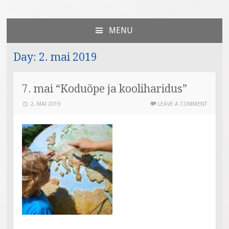
Väiksed Sammud
sünnitoetusega seotud veebileht
MENU
SKIP
TO
Day:
2. mai 2019
CONTENT
7. mai “Koduõpe ja kooliharidus”
2. MAI 2019
LEAVE A COMMENT