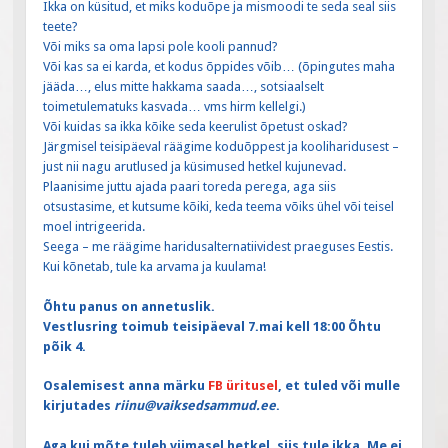
Ikka on küsitud, et miks koduõpe ja mismoodi te seda seal siis
teete?
Või miks sa oma lapsi pole kooli pannud?
Või kas sa ei karda, et kodus õppides võib… (õpingutes maha
jääda…, elus mitte hakkama saada…, sotsiaalselt
toimetulematuks kasvada… vms hirm kellelgi.)
Või kuidas sa ikka kõike seda keerulist õpetust oskad?
Järgmisel teisipäeval räägime koduõppest ja kooliharidusest –
just nii nagu arutlused ja küsimused hetkel kujunevad.
Plaanisime juttu ajada paari toreda perega, aga siis
otsustasime, et kutsume kõiki, keda teema võiks ühel või teisel
moel intrigeerida.
Seega – me räägime haridusalternatiividest praeguses Eestis.
Kui kõnetab, tule ka arvama ja kuulama!
Õhtu panus on annetuslik.
Vestlusring toimub teisipäeval 7.mai kell 18:00 Õhtu
põik 4.
Osalemisest anna märku
FB üritusel
, et tuled või mulle
kirjutades
riinu@vaiksedsammud.ee
.
Aga kui mõte tuleb viimasel hetkel, siis tule ikka. Me ei