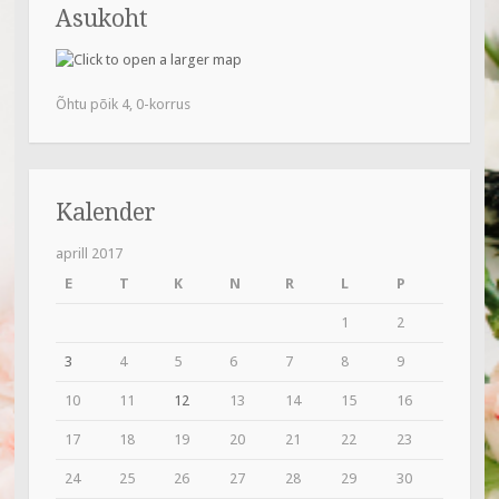
o
Asukoht
o
k
Õhtu põik 4, 0-korrus
Kalender
aprill 2017
E
T
K
N
R
L
P
1
2
3
4
5
6
7
8
9
10
11
12
13
14
15
16
17
18
19
20
21
22
23
24
25
26
27
28
29
30