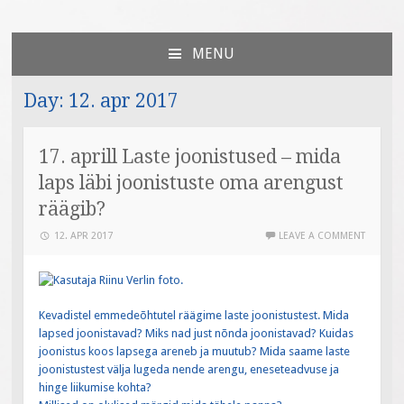
Väiksed Sammud
sünnitoetusega seotud veebileht
MENU
SKIP
TO
Day:
12. apr 2017
CONTENT
17. aprill Laste joonistused – mida
laps läbi joonistuste oma arengust
räägib?
12. APR 2017
LEAVE A COMMENT
Kevadistel emmedeõhtutel räägime laste joonistustest. Mida
lapsed joonistavad? Miks nad just nõnda joonistavad? Kuidas
joonistus koos lapsega areneb ja muutub? Mida saame laste
joonistustest välja lugeda nende arengu, eneseteadvuse ja
hinge liikumise kohta?