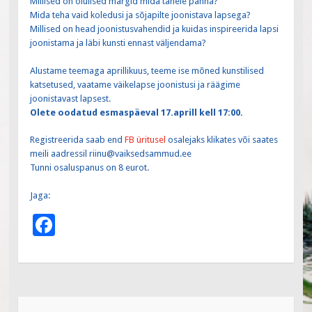
Millised on olulised märgid mida tähele panna?
Mida teha vaid koledusi ja sõjapilte joonistava lapsega?
Millised on head joonistusvahendid ja kuidas inspireerida lapsi
joonistama ja läbi kunsti ennast väljendama?
Alustame teemaga aprillikuus, teeme ise mõned kunstilised
katsetused, vaatame väikelapse joonistusi ja räägime
joonistavast lapsest.
Olete oodatud esmaspäeval 17.aprill kell 17:00.
Registreerida saab end
FB üritusel
osalejaks klikates või saates
meili aadressil riinu@vaiksedsammud.ee
Tunni osaluspanus on 8 eurot.
Jaga:
F
ac
e
b