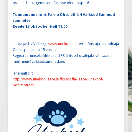
oskused ja kogemused. Sina ise oled ekspert!
Toimumumiskoht Pärnu Õhtu põik 4 Väiksed Sammud
ruumides
Reede 13 oktoober kell 11:00
Läbiviija: Liv Valberg,
www.unekool.ee
perenõustaja ja koolitaja
Osaluspanus on 15 eurot.
Registreerimiseks klikka end FB üritusel osalejaks või saada
meil riinu@vaiksedsammud.ee.”
lähemalt siit
http://www.unekool.ee/est/
filosoofia/leebe_unekool/
pohimotted/