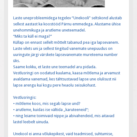
Laste uneprobleemidega tegelev “Unekooli” seltskond alustab
sellest aastast ka koostööd Pärnu emmedega. Alustame ühise
unehommikuga ja arutleme uneteemadel.
“Miks ta küll ei maga?”
Küllap on ennast sellelt mõttelt tabanud pea iga lapsevanem.
Laste vilets uni ja sellest tingitud vanemate unepuudus on
uuringute järgi värskete lapsevanemate mureteema number
üks.
Saame kokku, et laste une teemadel aru pidada.
Vestlusringi on oodatud kuulama, kaasa mõtlema ja arvamust
avaldama vanemad, kes tähtsustavad lapse une olulisust nii
lapse arengu kui kogu pere heaolu seisukohast.
Vestlusringis:
• mõtleme koos, mis segab lapse und?
• arutleme, kuidas ise vältida „karuteeneid“;
• ning leiame toimivaid nippe ja abivahendeid
, mis aitavad
lastel leebelt uinuda.
Unekool ei anna võlukepikest, vaid teadmised, suhtumise,