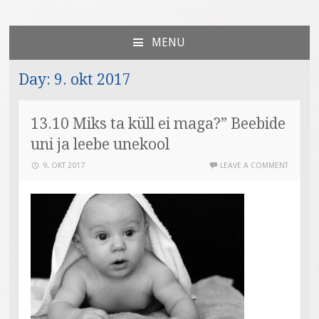
Väiksed Sammud
sünnitoetusega seotud veebileht
MENU
SKIP
TO
Day:
9. okt 2017
CONTENT
13.10 Miks ta küll ei maga?” Beebide
uni ja leebe unekool
9. OKT 2017
LEAVE A COMMENT