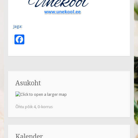
Jaga:
F
ac
e
b
o
Asukoht
o
k
Õhtu põik 4, 0-korrus
Kalender