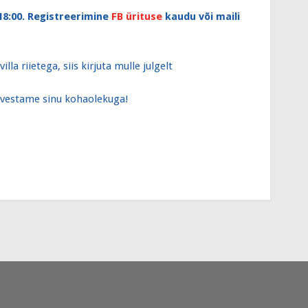
18:00. Registreerimine
FB ürituse
kaudu või maili
illa riietega, siis kirjuta mulle julgelt
arvestame sinu kohaolekuga!