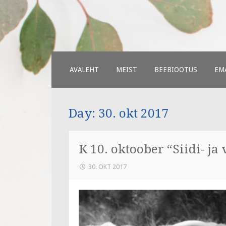
Väiksed Samm
sünnitoetusega seotud veebileh
SKIP
AVALEHT
MEIST
BEEBIOOTUS
EMA
TO
CONTENT
Day:
30. okt 2017
K 10. oktoober “Siidi- ja 
30. OKT 2017