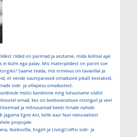
lidest riided on parimad ja arutame, mida külmal ajal
ks ei külm ega palav. Mis materjalidest on parim soe
torgiks? Saame teada, mis erinevus on tavavillal ja
ideid, et nende suurepärased omadused pikalt kestaksid.
ade siidi- ja villapesu omadustest.
tsündinule mütsi kandmine ning tutvustame siidist
biootel emad, kes on beebivarustuse otsinguil ja veel
raktilisemad ja mõnusamad beebi õrnale nahale.
b jagama Egne Ani, kelle suur huvi naturaalsest
hele pisipojale.
a, Ruskovilla, Engeli ja LivingCraftsi siidi- ja