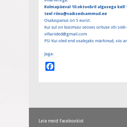
Kolmapäeval 10.oktoobril algusega kell 
teel riinu@vaiksedsammud.ee
Osaluspanus on 5 eurot.
Kui sul on küsimusi seoses ürituse või siidi-v
villariided@gmail.com
PS! Kui oled end osalejaks märkinud, siis 
Jaga:
F
ac
e
b
o
o
k
Leia meid Facebookist