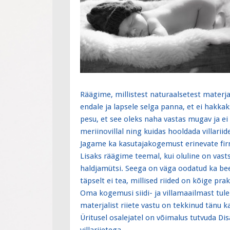
Räägime, millistest naturaalsetest materja
endale ja lapsele selga panna, et ei hakka
pesu, et see oleks naha vastas mugav ja ei 
meriinovillal ning kuidas hooldada villari
Jagame ka kasutajakogemust erinevate firm
Lisaks räägime teemal, kui oluline on vas
haldjamütsi. Seega on väga oodatud ka bee
täpselt ei tea, millised riided on kõige p
Oma kogemusi siidi- ja villamaailmast tule
materjalist riiete vastu on tekkinud tänu ka
Üritusel osalejatel on võimalus tutvuda Disan
villariietega.