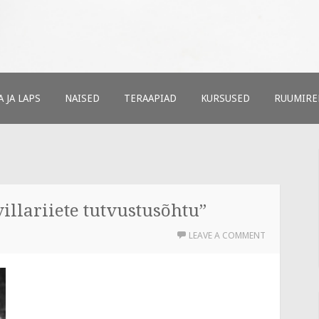
ud
t
 JA LAPS
NAISED
TERAAPIAD
KURSUSED
RUUMIRE
villariiete tutvustusõhtu”
LEAVE A COMMENT